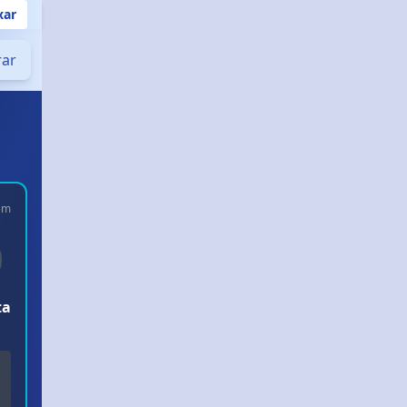
xar
rar
15m
ta