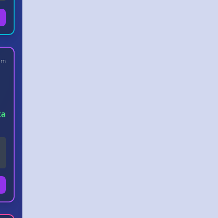
45m
ta