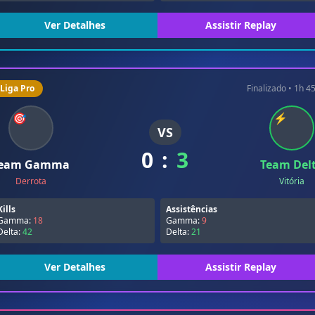
Ver Detalhes
Assistir Replay
Liga Pro
Finalizado • 1h 
🎯
⚡
VS
0
:
3
eam Gamma
Team Del
Derrota
Vitória
Kills
Assistências
Gamma:
18
Gamma:
9
Delta:
42
Delta:
21
Ver Detalhes
Assistir Replay